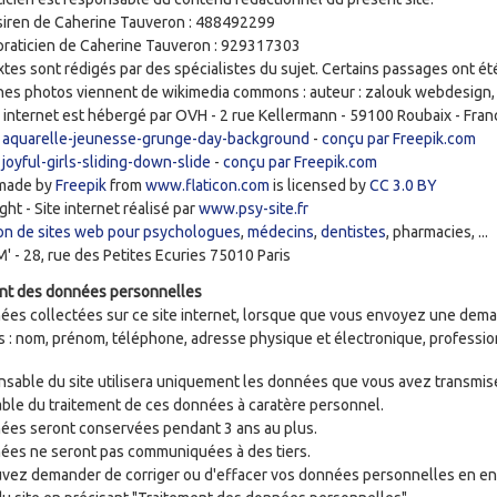
siren de Caherine Tauveron : 488492299
praticien de Caherine Tauveron : 929317303
xtes sont rédigés par des spécialistes du sujet. Certains passages ont ét
nes photos viennent de wikimedia commons : auteur : zalouk webdesign, 
e internet est hébergé par OVH - 2 rue Kellermann - 59100 Roubaix - Fran
:
aquarelle-jeunesse-grunge-day-background
-
conçu par Freepik.com
:
joyful-girls-sliding-down-slide
-
conçu par Freepik.com
 made by
Freepik
from
www.flaticon.com
is licensed by
CC 3.0 BY
ght - Site internet réalisé par
www.psy-site.fr
on de sites web pour psychologues
,
médecins
,
dentistes
, pharmacies, ...
 - 28, rue des Petites Ecuries 75010 Paris
nt des données personnelles
ées collectées sur ce site internet, lorsque que vous envoyez une dema
 : nom, prénom, téléphone, adresse physique et électronique, profession,
nsable du site utilisera uniquement les données que vous avez transmise
ble du traitement de ces données à caratère personnel.
ées seront conservées pendant 3 ans au plus.
ées ne seront pas communiquées à des tiers.
vez demander de corriger ou d'effacer vos données personnelles en envo