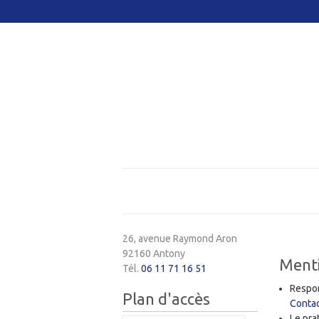
26, avenue Raymond Aron
92160 Antony
Menti
Tél.
06 11 71 16 51
Respon
Plan d'accès
Contac
Le pra