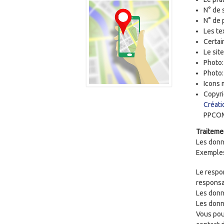
N° de 
N° de 
Les te
Certai
Le sit
Photo
Photo
Icons
Copyri
Créati
PPCOM'
Traiteme
Les donn
Exemples
Le respo
responsa
Les donn
Les donn
Vous pou