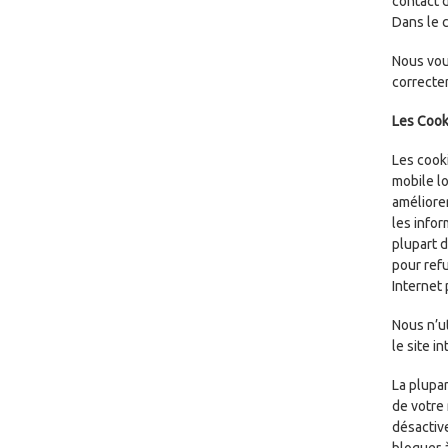
contact 
Dans le c
Nous vou
correctem
Les Cook
Les cook
mobile lo
améliorer
les infor
plupart 
pour refu
Internet
Nous n’ut
le site in
La plupa
de votre
désactive
bloquer à