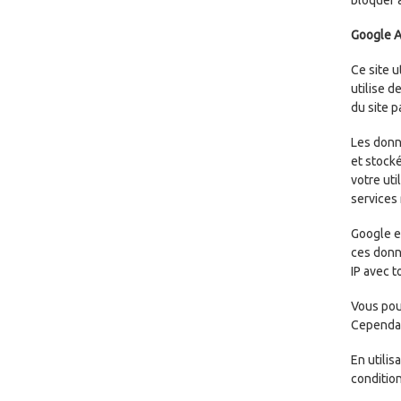
Google A
Ce site u
utilise d
du site p
Les donné
et stocké
votre uti
services r
Google e
ces donn
IP avec 
Vous pouv
Cependant
En utili
condition